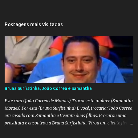
Postagens mais visitadas
Bruna Surfistinha, João Correa e Samantha
Este cara (João Correa de Moraes) Trocou esta mulher (Samantha
Moraes) Por esta (Bruna Surfistinha) E você, trocaria? João Correa
era casado com Samantha e tiveram duas filhas. Procurou uma
prostituta e encontrou a Bruna Surfistinha. Virou um cliente fiel.
Mas continuou com Samatha até que esta descobriu a traição e
separou-se dele. Hoje ele é marido da Bruna. Samantha escreveu o