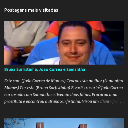
Postagens mais visitadas
Bruna Surfistinha, João Correa e Samantha
Este cara (João Correa de Moraes) Trocou esta mulher (Samantha
Moraes) Por esta (Bruna Surfistinha) E você, trocaria? João Correa
era casado com Samantha e tiveram duas filhas. Procurou uma
prostituta e encontrou a Bruna Surfistinha. Virou um cliente fiel.
Mas continuou com Samatha até que esta descobriu a traição e
separou-se dele. Hoje ele é marido da Bruna. Samantha escreveu o
livro "Depois do escorpião" contando o trauma e a superação do