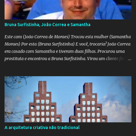
Bruna Surfistinha, João Correa e Samantha
Este cara (João Correa de Moraes) Trocou esta mulher (Samantha
Moraes) Por esta (Bruna Surfistinha) E você, trocaria? João Correa
era casado com Samantha e tiveram duas filhas. Procurou uma
prostituta e encontrou a Bruna Surfistinha. Virou um cliente fiel.
Mas continuou com Samatha até que esta descobriu a traição e
separou-se dele. Hoje ele é marido da Bruna. Samantha escreveu o
livro "Depois do escorpião" contando o trauma e a superação do
casamento desfeito. Pela "estampa" das duas, a Samantha é muito
mais bonita. Mas acho que a Bruna trepa melhor. No livro "O doce
veneno do escorpião" ela diz que faz "oral, anal e vaginal"
conhecido pelos da minha geração como "barba, cabelo e bigode".
Talvez a Samantha não faça tudo isso. Talvez ele tenha apenas
apaixonado-se pela Bruna e paixão não se importa com a beleza;
A arquitetura criativa não tradicional
"quem ama o feio, bonito lhe parece", diz o ditado. Mas ainda sou