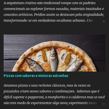
muito mais a Samantha.
A arquitetura criativa não tradicional rompe com os padrões
convencionais ao explorar formas ousadas, materiais inusitados e
conceitos artísticos. Prédios assim se destacam pela originalidade,
transformando-se em verdadeiras esculturas urbanas. Eles
despertam curiosidade e emoção, além de dialogarem com o
entorno de maneira inovadora. Muitos desafiam as leis da
simetria e da gravidade, propondo novas experiências espaciais.
Essa abordagem valoriza a imaginação como elemento essencial
do projeto arquitetônico.
Pizzas com sabores e misturas estranhas
Amamos pizzas e seus recheios clássicos, mas às vezes os
pizzaiolos criam novos sabores e combinações. Sabemos que é
difícil superar o pepperoni, a margherita e a calabresa mas se você
não tem medo de experimentar algo novo, experimente essas
divertidas ideias e combinações de sabores abaixo na sua próxima