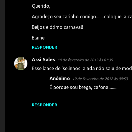
C
Querido,
o
Agradeço seu carinho comigo.........coloquei a 
m
e
Beijos e ótimo carnaval!
n
Elaine
t
RESPONDER
á
r
Assi Sales
19 de fevereiro de 2012 às 07:39
i
Esse lance de 'selinhos' ainda não saiu de mod
o
Anônimo
19 de fevereiro de 2012 às 09:53
s
É porque sou brega, cafona.........
RESPONDER