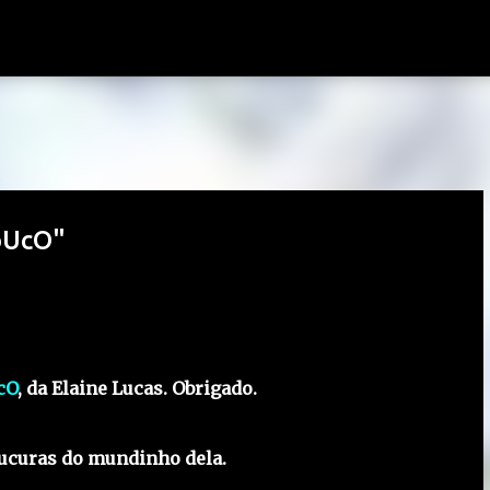
Pular para o conteúdo principal
oUcO"
cO
, da Elaine Lucas. Obrigado.
loucuras do mundinho dela.