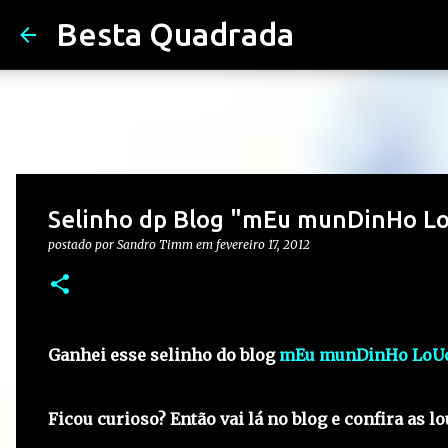
Besta Quadrada
Selinho dp Blog "mEu munDinHo L
postado por
Sandro Timm
em
fevereiro 17, 2012
Ganhei esse selinho do blog
mEu munDinHo LoU
Ficou curioso? Então vai lá no blog e confira as 