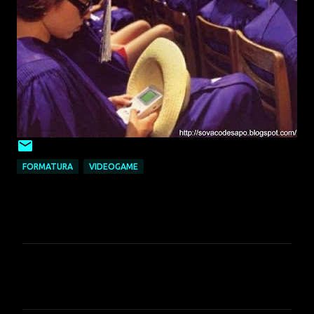
FORMATURA
VIDEOGAME
C
o
m