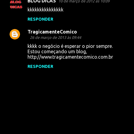
r
BLOG DICAS
10 de março de 2012 às 10:09
i
kkkkkkkkkkkkkkk
o
RESPONDER
s
TragicamenteComico
26 de março de 2013 às 09:44
kkkk o negócio é esperar o pior sempre.
Estou começando um blog,
http://www.tragicamentecomico.com.br
RESPONDER