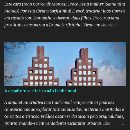
Este cara (João Correa de Moraes) Trocou esta mulher (Samantha
Moraes) Por esta (Bruna Surfistinha) E você, trocaria? João Correa
era casado com Samantha e tiveram duas filhas. Procurou uma
prostituta e encontrou a Bruna Surfistinha. Virou um cliente fiel.
Mas continuou com Samatha até que esta descobriu a traição e
separou-se dele. Hoje ele é marido da Bruna. Samantha escreveu o
livro "Depois do escorpião" contando o trauma e a superação do
casamento desfeito. Pela "estampa" das duas, a Samantha é muito
mais bonita. Mas acho que a Bruna trepa melhor. No livro "O doce
veneno do escorpião" ela diz que faz "oral, anal e vaginal"
conhecido pelos da minha geração como "barba, cabelo e bigode".
Talvez a Samantha não faça tudo isso. Talvez ele tenha apenas
apaixonado-se pela Bruna e paixão não se importa com a beleza;
A arquitetura criativa não tradicional
"quem ama o feio, bonito lhe parece", diz o ditado. Mas ainda sou
muito mais a Samantha.
A arquitetura criativa não tradicional rompe com os padrões
convencionais ao explorar formas ousadas, materiais inusitados e
conceitos artísticos. Prédios assim se destacam pela originalidade,
transformando-se em verdadeiras esculturas urbanas. Eles