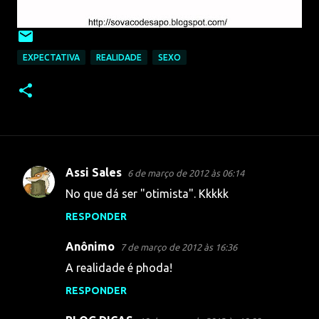
EXPECTATIVA
REALIDADE
SEXO
Assi Sales
6 de março de 2012 às 06:14
C
No que dá ser "otimista". Kkkkk
o
RESPONDER
m
e
Anônimo
7 de março de 2012 às 16:36
n
A realidade é phoda!
t
RESPONDER
á