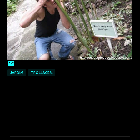
JARDIM
TROLLAGEM
C
o
m