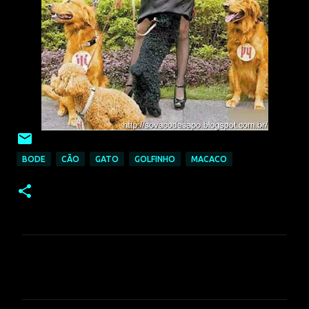
BODE
CÃO
GATO
GOLFINHO
MACACO
C
o
m