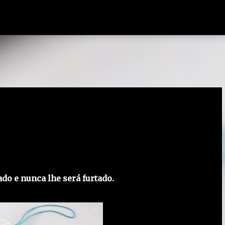
Pular para o conteúdo principal
do e nunca lhe será furtado.