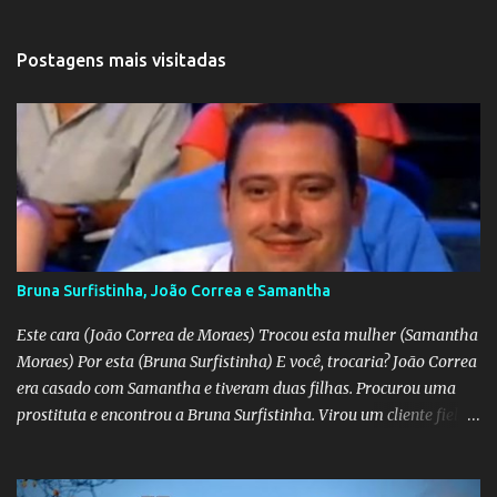
Postagens mais visitadas
Bruna Surfistinha, João Correa e Samantha
Este cara (João Correa de Moraes) Trocou esta mulher (Samantha
Moraes) Por esta (Bruna Surfistinha) E você, trocaria? João Correa
era casado com Samantha e tiveram duas filhas. Procurou uma
prostituta e encontrou a Bruna Surfistinha. Virou um cliente fiel.
Mas continuou com Samatha até que esta descobriu a traição e
separou-se dele. Hoje ele é marido da Bruna. Samantha escreveu o
livro "Depois do escorpião" contando o trauma e a superação do