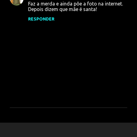
Faz a merda e ainda põe a foto na internet.
o
Depois dizem que mãe é santa!
m
RESPONDER
e
n
t
á
r
i
o
s
P
o
s
t