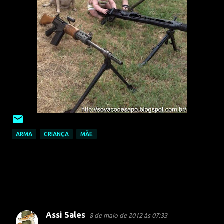
ARMA
CRIANÇA
MÃE
Assi Sales
8 de maio de 2012 às 07:33
C