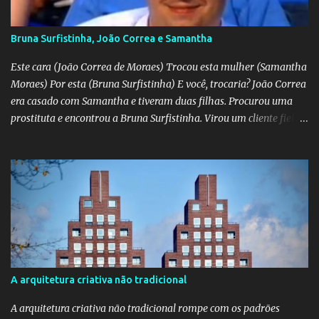
Bruna Surfistinha, João Correa e Samantha
Este cara (João Correa de Moraes) Trocou esta mulher (Samantha
Moraes) Por esta (Bruna Surfistinha) E você, trocaria? João Correa
era casado com Samantha e tiveram duas filhas. Procurou uma
prostituta e encontrou a Bruna Surfistinha. Virou um cliente fiel.
Mas continuou com Samatha até que esta descobriu a traição e
separou-se dele. Hoje ele é marido da Bruna. Samantha escreveu o
livro "Depois do escorpião" contando o trauma e a superação do
casamento desfeito. Pela "estampa" das duas, a Samantha é muito
mais bonita. Mas acho que a Bruna trepa melhor. No livro "O doce
veneno do escorpião" ela diz que faz "oral, anal e vaginal"
conhecido pelos da minha geração como "barba, cabelo e bigode".
Talvez a Samantha não faça tudo isso. Talvez ele tenha apenas
apaixonado-se pela Bruna e paixão não se importa com a beleza;
A arquitetura criativa não tradicional
"quem ama o feio, bonito lhe parece", diz o ditado. Mas ainda sou
muito mais a Samantha.
A arquitetura criativa não tradicional rompe com os padrões