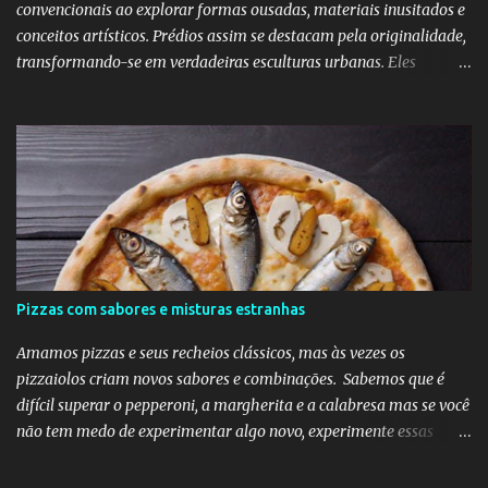
convencionais ao explorar formas ousadas, materiais inusitados e
conceitos artísticos. Prédios assim se destacam pela originalidade,
transformando-se em verdadeiras esculturas urbanas. Eles
despertam curiosidade e emoção, além de dialogarem com o
entorno de maneira inovadora. Muitos desafiam as leis da
simetria e da gravidade, propondo novas experiências espaciais.
Essa abordagem valoriza a imaginação como elemento essencial
do projeto arquitetônico.
Pizzas com sabores e misturas estranhas
Amamos pizzas e seus recheios clássicos, mas às vezes os
pizzaiolos criam novos sabores e combinações. Sabemos que é
difícil superar o pepperoni, a margherita e a calabresa mas se você
não tem medo de experimentar algo novo, experimente essas
divertidas ideias e combinações de sabores abaixo na sua próxima
noite da pizza.