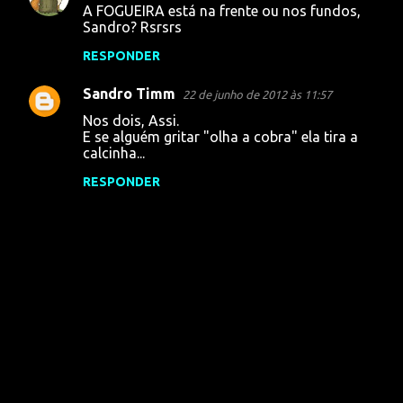
A FOGUEIRA está na frente ou nos fundos,
o
Sandro? Rsrsrs
m
RESPONDER
e
Sandro Timm
n
22 de junho de 2012 às 11:57
t
Nos dois, Assi.
E se alguém gritar "olha a cobra" ela tira a
á
calcinha...
r
RESPONDER
i
o
s