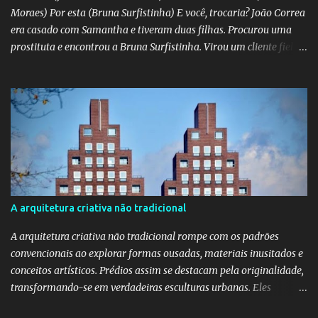
Moraes) Por esta (Bruna Surfistinha) E você, trocaria? João Correa
era casado com Samantha e tiveram duas filhas. Procurou uma
prostituta e encontrou a Bruna Surfistinha. Virou um cliente fiel.
Mas continuou com Samatha até que esta descobriu a traição e
separou-se dele. Hoje ele é marido da Bruna. Samantha escreveu o
livro "Depois do escorpião" contando o trauma e a superação do
casamento desfeito. Pela "estampa" das duas, a Samantha é muito
mais bonita. Mas acho que a Bruna trepa melhor. No livro "O doce
veneno do escorpião" ela diz que faz "oral, anal e vaginal"
conhecido pelos da minha geração como "barba, cabelo e bigode".
Talvez a Samantha não faça tudo isso. Talvez ele tenha apenas
apaixonado-se pela Bruna e paixão não se importa com a beleza;
A arquitetura criativa não tradicional
"quem ama o feio, bonito lhe parece", diz o ditado. Mas ainda sou
muito mais a Samantha.
A arquitetura criativa não tradicional rompe com os padrões
convencionais ao explorar formas ousadas, materiais inusitados e
conceitos artísticos. Prédios assim se destacam pela originalidade,
transformando-se em verdadeiras esculturas urbanas. Eles
despertam curiosidade e emoção, além de dialogarem com o