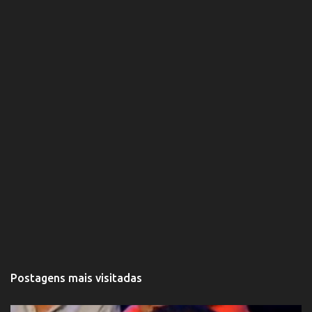
o
s
Postagens mais visitadas