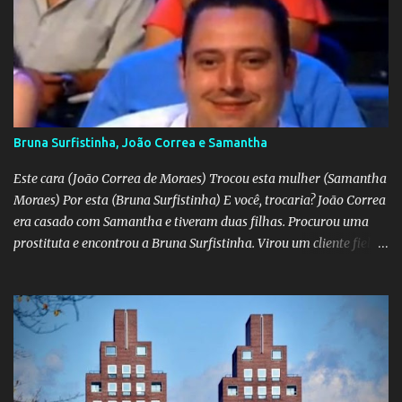
Bruna Surfistinha, João Correa e Samantha
Este cara (João Correa de Moraes) Trocou esta mulher (Samantha
Moraes) Por esta (Bruna Surfistinha) E você, trocaria? João Correa
era casado com Samantha e tiveram duas filhas. Procurou uma
prostituta e encontrou a Bruna Surfistinha. Virou um cliente fiel.
Mas continuou com Samatha até que esta descobriu a traição e
separou-se dele. Hoje ele é marido da Bruna. Samantha escreveu o
livro "Depois do escorpião" contando o trauma e a superação do
casamento desfeito. Pela "estampa" das duas, a Samantha é muito
mais bonita. Mas acho que a Bruna trepa melhor. No livro "O doce
veneno do escorpião" ela diz que faz "oral, anal e vaginal"
conhecido pelos da minha geração como "barba, cabelo e bigode".