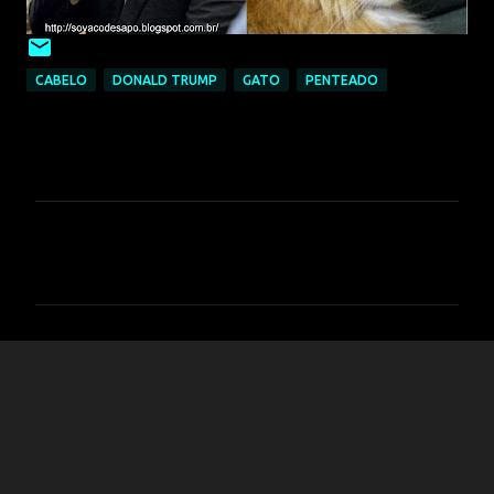
CABELO
DONALD TRUMP
GATO
PENTEADO
C
o
m
e
n
t
á
r
i