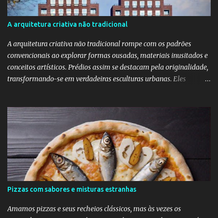
Talvez a Samantha não faça tudo isso. Talvez ele tenha apenas
apaixonado-se pela Bruna e paixão não se importa com a beleza;
A arquitetura criativa não tradicional
"quem ama o feio, bonito lhe parece", diz o ditado. Mas ainda sou
muito mais a Samantha.
A arquitetura criativa não tradicional rompe com os padrões
convencionais ao explorar formas ousadas, materiais inusitados e
conceitos artísticos. Prédios assim se destacam pela originalidade,
transformando-se em verdadeiras esculturas urbanas. Eles
despertam curiosidade e emoção, além de dialogarem com o
entorno de maneira inovadora. Muitos desafiam as leis da
simetria e da gravidade, propondo novas experiências espaciais.
Essa abordagem valoriza a imaginação como elemento essencial
do projeto arquitetônico.
Pizzas com sabores e misturas estranhas
Amamos pizzas e seus recheios clássicos, mas às vezes os