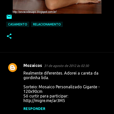
CASAMENTO
RELACIONAMENTO
Mozaicos
31 de agosto de 2012 às 02:30
C
Realmente diferentes. Adorei a careta da
o
gordinha lida.
m
Sorteio: Mosaico Personalizado Gigante -
e
120x90cm
Só curtir para participar:
n
http://migre.me/ar3M5
t
RESPONDER
á