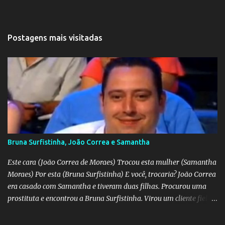
Postagens mais visitadas
Bruna Surfistinha, João Correa e Samantha
Este cara (João Correa de Moraes) Trocou esta mulher (Samantha
Moraes) Por esta (Bruna Surfistinha) E você, trocaria? João Correa
era casado com Samantha e tiveram duas filhas. Procurou uma
prostituta e encontrou a Bruna Surfistinha. Virou um cliente fiel.
Mas continuou com Samatha até que esta descobriu a traição e
separou-se dele. Hoje ele é marido da Bruna. Samantha escreveu o