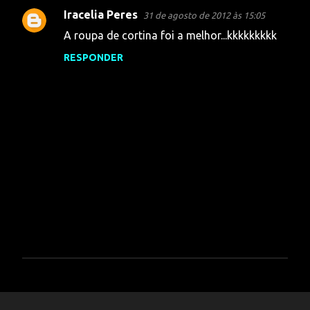
r
Iracelia Peres
31 de agosto de 2012 às 15:05
i
A roupa de cortina foi a melhor...kkkkkkkkk
o
RESPONDER
s
P
o
s