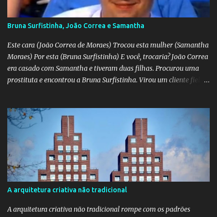
Bruna Surfistinha, João Correa e Samantha
Este cara (João Correa de Moraes) Trocou esta mulher (Samantha
Moraes) Por esta (Bruna Surfistinha) E você, trocaria? João Correa
era casado com Samantha e tiveram duas filhas. Procurou uma
prostituta e encontrou a Bruna Surfistinha. Virou um cliente fiel.
Mas continuou com Samatha até que esta descobriu a traição e
separou-se dele. Hoje ele é marido da Bruna. Samantha escreveu o
livro "Depois do escorpião" contando o trauma e a superação do
casamento desfeito. Pela "estampa" das duas, a Samantha é muito
mais bonita. Mas acho que a Bruna trepa melhor. No livro "O doce
veneno do escorpião" ela diz que faz "oral, anal e vaginal"
conhecido pelos da minha geração como "barba, cabelo e bigode".
Talvez a Samantha não faça tudo isso. Talvez ele tenha apenas
apaixonado-se pela Bruna e paixão não se importa com a beleza;
A arquitetura criativa não tradicional
"quem ama o feio, bonito lhe parece", diz o ditado. Mas ainda sou
muito mais a Samantha.
A arquitetura criativa não tradicional rompe com os padrões