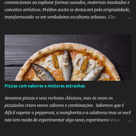
convencionais ao explorar formas ousadas, materiais inusitados e
conceitos artísticos. Prédios assim se destacam pela originalidade,
transformando-se em verdadeiras esculturas urbanas. Eles
despertam curiosidade e emoção, além de dialogarem com o
entorno de maneira inovadora. Muitos desafiam as leis da
simetria e da gravidade, propondo novas experiências espaciais.
Essa abordagem valoriza a imaginação como elemento essencial
do projeto arquitetônico.
Pizzas com sabores e misturas estranhas
Amamos pizzas e seus recheios clássicos, mas às vezes os
pizzaiolos criam novos sabores e combinações. Sabemos que é
difícil superar o pepperoni, a margherita e a calabresa mas se você
não tem medo de experimentar algo novo, experimente essas
divertidas ideias e combinações de sabores abaixo na sua próxima
noite da pizza.