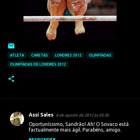
ATLETA
CARETAS
LONDRES 2012
OLIMPÍADAS
OLIMPÍADAS DE LONDRES 2012
Assi Sales
8 de agosto de 2012 às 05:30
C
Oportuníssimo, Sandrão! Ah! O Sovaco está
o
factualmente mais ágil. Parabéns, amigo.
m
RESPONDER