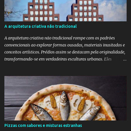
veneno do escorpião" ela diz que faz "oral, anal e vaginal"
conhecido pelos da minha geração como "barba, cabelo e bigode".
Talvez a Samantha não faça tudo isso. Talvez ele tenha apenas
apaixonado-se pela Bruna e paixão não se importa com a beleza;
A arquitetura criativa não tradicional
"quem ama o feio, bonito lhe parece", diz o ditado. Mas ainda sou
muito mais a Samantha.
A arquitetura criativa não tradicional rompe com os padrões
convencionais ao explorar formas ousadas, materiais inusitados e
conceitos artísticos. Prédios assim se destacam pela originalidade,
transformando-se em verdadeiras esculturas urbanas. Eles
despertam curiosidade e emoção, além de dialogarem com o
entorno de maneira inovadora. Muitos desafiam as leis da
simetria e da gravidade, propondo novas experiências espaciais.
Essa abordagem valoriza a imaginação como elemento essencial
do projeto arquitetônico.
Pizzas com sabores e misturas estranhas