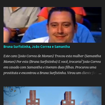
Bruna Surfistinha, João Correa e Samantha
Este cara (João Correa de Moraes) Trocou esta mulher (Samantha
Moraes) Por esta (Bruna Surfistinha) E você, trocaria? João Correa
era casado com Samantha e tiveram duas filhas. Procurou uma
prostituta e encontrou a Bruna Surfistinha. Virou um cliente fiel.
Mas continuou com Samatha até que esta descobriu a traição e
separou-se dele. Hoje ele é marido da Bruna. Samantha escreveu o
livro "Depois do escorpião" contando o trauma e a superação do
casamento desfeito. Pela "estampa" das duas, a Samantha é muito
mais bonita. Mas acho que a Bruna trepa melhor. No livro "O doce