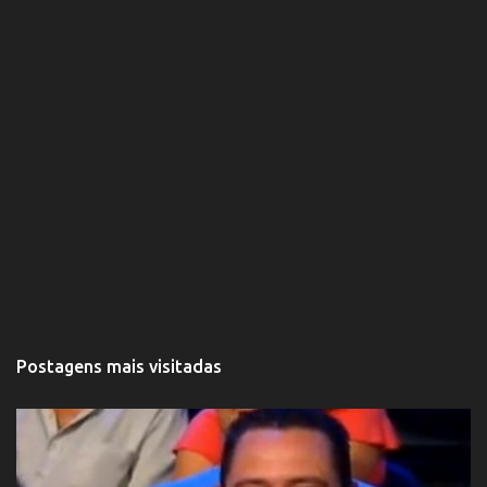
t
á
r
i
o
Postagens mais visitadas