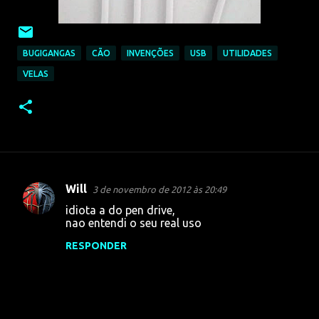
BUGIGANGAS
CÃO
INVENÇÕES
USB
UTILIDADES
VELAS
Will
3 de novembro de 2012 às 20:49
C
idiota a do pen drive,
o
nao entendi o seu real uso
m
RESPONDER
e
n
t
á