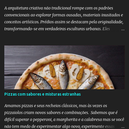
"quem ama o feio, bonito lhe parece", diz o ditado. Mas ainda sou
muito mais a Samantha.
A arquitetura criativa não tradicional rompe com os padrões
convencionais ao explorar formas ousadas, materiais inusitados e
conceitos artísticos. Prédios assim se destacam pela originalidade,
transformando-se em verdadeiras esculturas urbanas. Eles
despertam curiosidade e emoção, além de dialogarem com o
entorno de maneira inovadora. Muitos desafiam as leis da
simetria e da gravidade, propondo novas experiências espaciais.
Essa abordagem valoriza a imaginação como elemento essencial
do projeto arquitetônico.
Pizzas com sabores e misturas estranhas
Amamos pizzas e seus recheios clássicos, mas às vezes os
pizzaiolos criam novos sabores e combinações. Sabemos que é
difícil superar o pepperoni, a margherita e a calabresa mas se você
não tem medo de experimentar algo novo, experimente essas