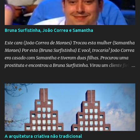
Bruna Surfistinha, João Correa e Samantha
Este cara (João Correa de Moraes) Trocou esta mulher (Samantha
Moraes) Por esta (Bruna Surfistinha) E você, trocaria? João Correa
era casado com Samantha e tiveram duas filhas. Procurou uma
prostituta e encontrou a Bruna Surfistinha. Virou um cliente fiel.
Mas continuou com Samatha até que esta descobriu a traição e
separou-se dele. Hoje ele é marido da Bruna. Samantha escreveu o
livro "Depois do escorpião" contando o trauma e a superação do
casamento desfeito. Pela "estampa" das duas, a Samantha é muito
mais bonita. Mas acho que a Bruna trepa melhor. No livro "O doce
veneno do escorpião" ela diz que faz "oral, anal e vaginal"
conhecido pelos da minha geração como "barba, cabelo e bigode".
Talvez a Samantha não faça tudo isso. Talvez ele tenha apenas
apaixonado-se pela Bruna e paixão não se importa com a beleza;
A arquitetura criativa não tradicional