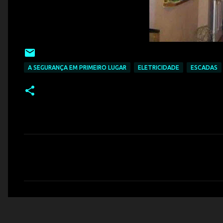
A SEGURANÇA EM PRIMEIRO LUGAR
ELETRICIDADE
ESCADAS
C
o
m
e
n
t