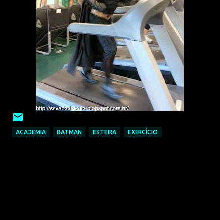
ACADEMIA
BATMAN
ESTEIRA
EXERCÍCIO
C
o