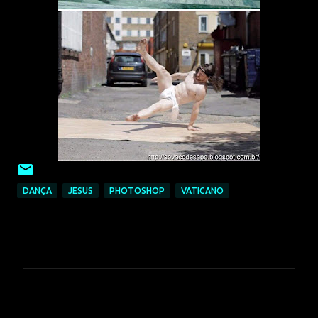
DANÇA
JESUS
PHOTOSHOP
VATICANO
C
o