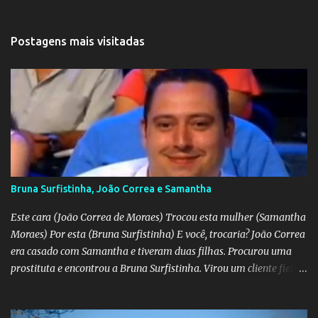
Postagens mais visitadas
Bruna Surfistinha, João Correa e Samantha
Este cara (João Correa de Moraes) Trocou esta mulher (Samantha
Moraes) Por esta (Bruna Surfistinha) E você, trocaria? João Correa
era casado com Samantha e tiveram duas filhas. Procurou uma
prostituta e encontrou a Bruna Surfistinha. Virou um cliente fiel.
Mas continuou com Samatha até que esta descobriu a traição e
separou-se dele. Hoje ele é marido da Bruna. Samantha escreveu o