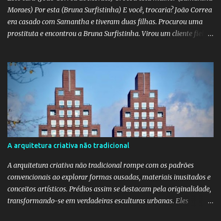
Moraes) Por esta (Bruna Surfistinha) E você, trocaria? João Correa
era casado com Samantha e tiveram duas filhas. Procurou uma
prostituta e encontrou a Bruna Surfistinha. Virou um cliente fiel.
Mas continuou com Samatha até que esta descobriu a traição e
separou-se dele. Hoje ele é marido da Bruna. Samantha escreveu o
livro "Depois do escorpião" contando o trauma e a superação do
casamento desfeito. Pela "estampa" das duas, a Samantha é muito
mais bonita. Mas acho que a Bruna trepa melhor. No livro "O doce
veneno do escorpião" ela diz que faz "oral, anal e vaginal"
conhecido pelos da minha geração como "barba, cabelo e bigode".
Talvez a Samantha não faça tudo isso. Talvez ele tenha apenas
apaixonado-se pela Bruna e paixão não se importa com a beleza;
A arquitetura criativa não tradicional
"quem ama o feio, bonito lhe parece", diz o ditado. Mas ainda sou
muito mais a Samantha.
A arquitetura criativa não tradicional rompe com os padrões
convencionais ao explorar formas ousadas, materiais inusitados e
conceitos artísticos. Prédios assim se destacam pela originalidade,
transformando-se em verdadeiras esculturas urbanas. Eles
despertam curiosidade e emoção, além de dialogarem com o