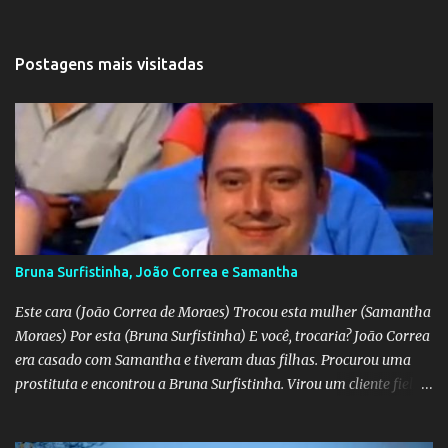
Postagens mais visitadas
Bruna Surfistinha, João Correa e Samantha
Este cara (João Correa de Moraes) Trocou esta mulher (Samantha
Moraes) Por esta (Bruna Surfistinha) E você, trocaria? João Correa
era casado com Samantha e tiveram duas filhas. Procurou uma
prostituta e encontrou a Bruna Surfistinha. Virou um cliente fiel.
Mas continuou com Samatha até que esta descobriu a traição e
separou-se dele. Hoje ele é marido da Bruna. Samantha escreveu o