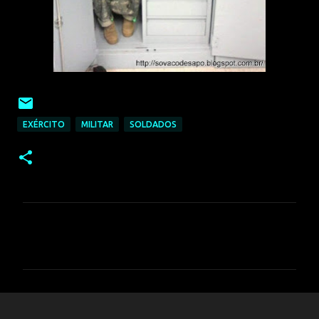
EXÉRCITO
MILITAR
SOLDADOS
C
o
m
e
n