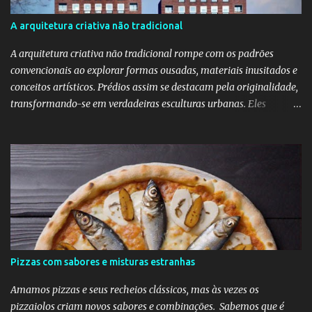
Talvez a Samantha não faça tudo isso. Talvez ele tenha apenas
apaixonado-se pela Bruna e paixão não se importa com a beleza;
A arquitetura criativa não tradicional
"quem ama o feio, bonito lhe parece", diz o ditado. Mas ainda sou
muito mais a Samantha.
A arquitetura criativa não tradicional rompe com os padrões
convencionais ao explorar formas ousadas, materiais inusitados e
conceitos artísticos. Prédios assim se destacam pela originalidade,
transformando-se em verdadeiras esculturas urbanas. Eles
despertam curiosidade e emoção, além de dialogarem com o
entorno de maneira inovadora. Muitos desafiam as leis da
simetria e da gravidade, propondo novas experiências espaciais.
Essa abordagem valoriza a imaginação como elemento essencial
do projeto arquitetônico.
Pizzas com sabores e misturas estranhas
Amamos pizzas e seus recheios clássicos, mas às vezes os
pizzaiolos criam novos sabores e combinações. Sabemos que é