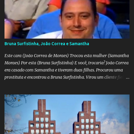
Bruna Surfistinha, João Correa e Samantha
Este cara (João Correa de Moraes) Trocou esta mulher (Samantha
Moraes) Por esta (Bruna Surfistinha) E você, trocaria? João Correa
era casado com Samantha e tiveram duas filhas. Procurou uma
prostituta e encontrou a Bruna Surfistinha. Virou um cliente fiel.
Mas continuou com Samatha até que esta descobriu a traição e
separou-se dele. Hoje ele é marido da Bruna. Samantha escreveu o
livro "Depois do escorpião" contando o trauma e a superação do
casamento desfeito. Pela "estampa" das duas, a Samantha é muito
mais bonita. Mas acho que a Bruna trepa melhor. No livro "O doce
veneno do escorpião" ela diz que faz "oral, anal e vaginal"
conhecido pelos da minha geração como "barba, cabelo e bigode".