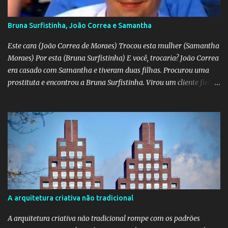
Bruna Surfistinha, João Correa e Samantha
Este cara (João Correa de Moraes) Trocou esta mulher (Samantha
Moraes) Por esta (Bruna Surfistinha) E você, trocaria? João Correa
era casado com Samantha e tiveram duas filhas. Procurou uma
prostituta e encontrou a Bruna Surfistinha. Virou um cliente fiel.
Mas continuou com Samatha até que esta descobriu a traição e
separou-se dele. Hoje ele é marido da Bruna. Samantha escreveu o
livro "Depois do escorpião" contando o trauma e a superação do
casamento desfeito. Pela "estampa" das duas, a Samantha é muito
mais bonita. Mas acho que a Bruna trepa melhor. No livro "O doce
veneno do escorpião" ela diz que faz "oral, anal e vaginal"
conhecido pelos da minha geração como "barba, cabelo e bigode".
Talvez a Samantha não faça tudo isso. Talvez ele tenha apenas
apaixonado-se pela Bruna e paixão não se importa com a beleza;
A arquitetura criativa não tradicional
"quem ama o feio, bonito lhe parece", diz o ditado. Mas ainda sou
muito mais a Samantha.
A arquitetura criativa não tradicional rompe com os padrões