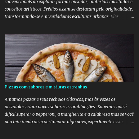
convencionais ao explorar formas ousadas, materiais inusitados e
conceitos artísticos. Prédios assim se destacam pela originalidade,
transformando-se em verdadeiras esculturas urbanas. Eles
despertam curiosidade e emoção, além de dialogarem com o
entorno de maneira inovadora. Muitos desafiam as leis da
simetria e da gravidade, propondo novas experiências espaciais.
Essa abordagem valoriza a imaginação como elemento essencial
do projeto arquitetônico.
Pizzas com sabores e misturas estranhas
Amamos pizzas e seus recheios clássicos, mas às vezes os
pizzaiolos criam novos sabores e combinações. Sabemos que é
difícil superar o pepperoni, a margherita e a calabresa mas se você
não tem medo de experimentar algo novo, experimente essas
divertidas ideias e combinações de sabores abaixo na sua próxima
noite da pizza.