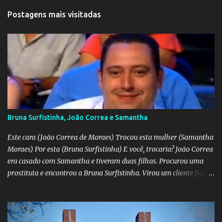
Postagens mais visitadas
Bruna Surfistinha, João Correa e Samantha
Este cara (João Correa de Moraes) Trocou esta mulher (Samantha
Moraes) Por esta (Bruna Surfistinha) E você, trocaria? João Correa
era casado com Samantha e tiveram duas filhas. Procurou uma
prostituta e encontrou a Bruna Surfistinha. Virou um cliente fiel.
Mas continuou com Samatha até que esta descobriu a traição e
separou-se dele. Hoje ele é marido da Bruna. Samantha escreveu o
livro "Depois do escorpião" contando o trauma e a superação do
casamento desfeito. Pela "estampa" das duas, a Samantha é muito