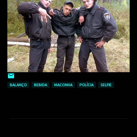
BALANÇO
BEBIDA
MACONHA
POLÍCIA
SELFIE
C
o