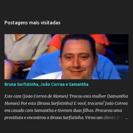
Postagens mais visitadas
Bruna Surfistinha, João Correa e Samantha
Este cara (João Correa de Moraes) Trocou esta mulher (Samantha
Moraes) Por esta (Bruna Surfistinha) E você, trocaria? João Correa
era casado com Samantha e tiveram duas filhas. Procurou uma
prostituta e encontrou a Bruna Surfistinha. Virou um cliente fiel.
Mas continuou com Samatha até que esta descobriu a traição e
separou-se dele. Hoje ele é marido da Bruna. Samantha escreveu o