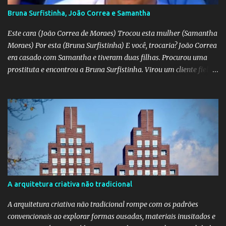
Bruna Surfistinha, João Correa e Samantha
Este cara (João Correa de Moraes) Trocou esta mulher (Samantha
Moraes) Por esta (Bruna Surfistinha) E você, trocaria? João Correa
era casado com Samantha e tiveram duas filhas. Procurou uma
prostituta e encontrou a Bruna Surfistinha. Virou um cliente fiel.
Mas continuou com Samatha até que esta descobriu a traição e
separou-se dele. Hoje ele é marido da Bruna. Samantha escreveu o
livro "Depois do escorpião" contando o trauma e a superação do
casamento desfeito. Pela "estampa" das duas, a Samantha é muito
mais bonita. Mas acho que a Bruna trepa melhor. No livro "O doce
veneno do escorpião" ela diz que faz "oral, anal e vaginal"
conhecido pelos da minha geração como "barba, cabelo e bigode".
Talvez a Samantha não faça tudo isso. Talvez ele tenha apenas
apaixonado-se pela Bruna e paixão não se importa com a beleza;
A arquitetura criativa não tradicional
"quem ama o feio, bonito lhe parece", diz o ditado. Mas ainda sou
muito mais a Samantha.
A arquitetura criativa não tradicional rompe com os padrões
convencionais ao explorar formas ousadas, materiais inusitados e