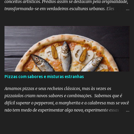
conceitos artísticos. Prédios assim se destacam pela originalidade,
transformando-se em verdadeiras esculturas urbanas. Eles
despertam curiosidade e emoção, além de dialogarem com o
entorno de maneira inovadora. Muitos desafiam as leis da
simetria e da gravidade, propondo novas experiências espaciais.
Essa abordagem valoriza a imaginação como elemento essencial
do projeto arquitetônico.
Pizzas com sabores e misturas estranhas
Amamos pizzas e seus recheios clássicos, mas às vezes os
pizzaiolos criam novos sabores e combinações. Sabemos que é
difícil superar o pepperoni, a margherita e a calabresa mas se você
não tem medo de experimentar algo novo, experimente essas
divertidas ideias e combinações de sabores abaixo na sua próxima
noite da pizza.