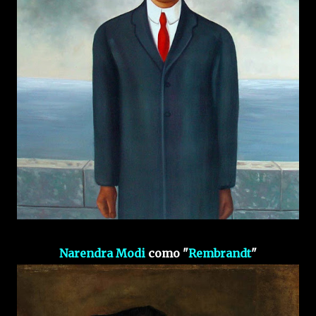
Narendra Modi
como "
Rembrandt
"