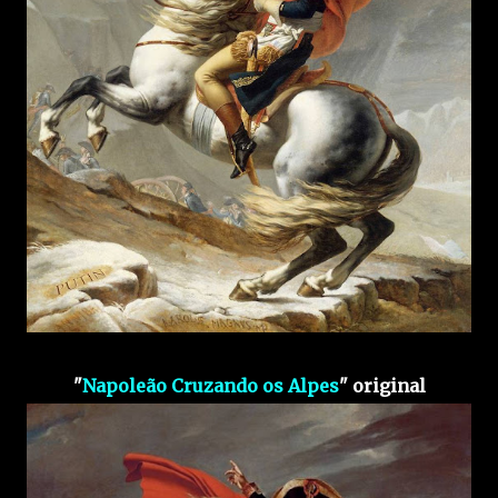
"
Napoleão Cruzando os Alpes
"
original