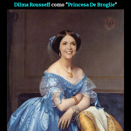
Dilma Rousseff
como "
Princesa De Broglie
"