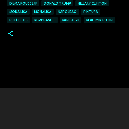
DILMA ROUSSEFF
DONALD TRUMP
HILLARY CLINTON
MONA LISA
MONALISA
NAPOLEÃO
PINTURA
POLÍTICOS
REMBRANDT
VAN GOGH
VLADIMIR PUTIN
C
o
m
e
n
t
á
r
i