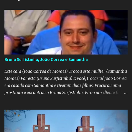
Bruna Surfistinha, João Correa e Samantha
Este cara (João Correa de Moraes) Trocou esta mulher (Samantha
Moraes) Por esta (Bruna Surfistinha) E você, trocaria? João Correa
era casado com Samantha e tiveram duas filhas. Procurou uma
prostituta e encontrou a Bruna Surfistinha. Virou um cliente fiel.
Mas continuou com Samatha até que esta descobriu a traição e
separou-se dele. Hoje ele é marido da Bruna. Samantha escreveu o
livro "Depois do escorpião" contando o trauma e a superação do
casamento desfeito. Pela "estampa" das duas, a Samantha é muito
mais bonita. Mas acho que a Bruna trepa melhor. No livro "O doce