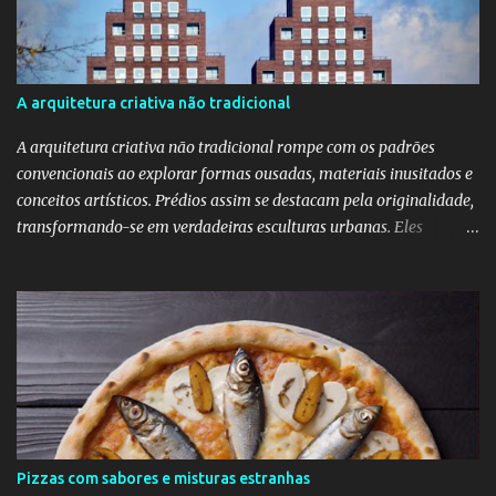
veneno do escorpião" ela diz que faz "oral, anal e vaginal"
conhecido pelos da minha geração como "barba, cabelo e bigode".
Talvez a Samantha não faça tudo isso. Talvez ele tenha apenas
apaixonado-se pela Bruna e paixão não se importa com a beleza;
A arquitetura criativa não tradicional
"quem ama o feio, bonito lhe parece", diz o ditado. Mas ainda sou
muito mais a Samantha.
A arquitetura criativa não tradicional rompe com os padrões
convencionais ao explorar formas ousadas, materiais inusitados e
conceitos artísticos. Prédios assim se destacam pela originalidade,
transformando-se em verdadeiras esculturas urbanas. Eles
despertam curiosidade e emoção, além de dialogarem com o
entorno de maneira inovadora. Muitos desafiam as leis da
simetria e da gravidade, propondo novas experiências espaciais.
Essa abordagem valoriza a imaginação como elemento essencial
do projeto arquitetônico.
Pizzas com sabores e misturas estranhas