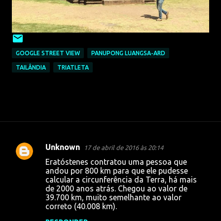
GOOGLE STREET VIEW
PANUPONG LUANGSA-ARD
TAILÂNDIA
TRIATLETA
Unknown
17 de abril de 2016 às 20:14
C
Eratóstenes contratou uma pessoa que
o
andou por 800 km para que ele pudesse
calcular a circunferência da Terra, há mais
m
de 2000 anos atrás. Chegou ao valor de
e
39.700 km, muito semelhante ao valor
correto (40.008 km).
n