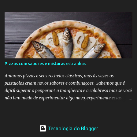
despertam curiosidade e emoção, além de dialogarem com o
entorno de maneira inovadora. Muitos desafiam as leis da
simetria e da gravidade, propondo novas experiências espaciais.
Essa abordagem valoriza a imaginação como elemento essencial
do projeto arquitetônico.
Pizzas com sabores e misturas estranhas
Amamos pizzas e seus recheios clássicos, mas às vezes os
pizzaiolos criam novos sabores e combinações. Sabemos que é
difícil superar o pepperoni, a margherita e a calabresa mas se você
não tem medo de experimentar algo novo, experimente essas
divertidas ideias e combinações de sabores abaixo na sua próxima
noite da pizza.
Tecnologia do Blogger