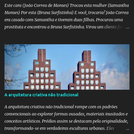
Este cara (João Correa de Moraes) Trocou esta mulher (Samantha
Moraes) Por esta (Bruna Surfistinha) E você, trocaria? João Correa
era casado com Samantha e tiveram duas filhas. Procurou uma
prostituta e encontrou a Bruna Surfistinha. Virou um cliente fiel.
Mas continuou com Samatha até que esta descobriu a traição e
separou-se dele. Hoje ele é marido da Bruna. Samantha escreveu o
livro "Depois do escorpião" contando o trauma e a superação do
casamento desfeito. Pela "estampa" das duas, a Samantha é muito
mais bonita. Mas acho que a Bruna trepa melhor. No livro "O doce
veneno do escorpião" ela diz que faz "oral, anal e vaginal"
conhecido pelos da minha geração como "barba, cabelo e bigode".
Talvez a Samantha não faça tudo isso. Talvez ele tenha apenas
apaixonado-se pela Bruna e paixão não se importa com a beleza;
A arquitetura criativa não tradicional
"quem ama o feio, bonito lhe parece", diz o ditado. Mas ainda sou
muito mais a Samantha.
A arquitetura criativa não tradicional rompe com os padrões
convencionais ao explorar formas ousadas, materiais inusitados e
conceitos artísticos. Prédios assim se destacam pela originalidade,
transformando-se em verdadeiras esculturas urbanas. Eles