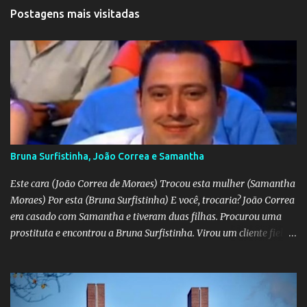
Postagens mais visitadas
Bruna Surfistinha, João Correa e Samantha
Este cara (João Correa de Moraes) Trocou esta mulher (Samantha
Moraes) Por esta (Bruna Surfistinha) E você, trocaria? João Correa
era casado com Samantha e tiveram duas filhas. Procurou uma
prostituta e encontrou a Bruna Surfistinha. Virou um cliente fiel.
Mas continuou com Samatha até que esta descobriu a traição e
separou-se dele. Hoje ele é marido da Bruna. Samantha escreveu o
livro "Depois do escorpião" contando o trauma e a superação do
casamento desfeito. Pela "estampa" das duas, a Samantha é muito