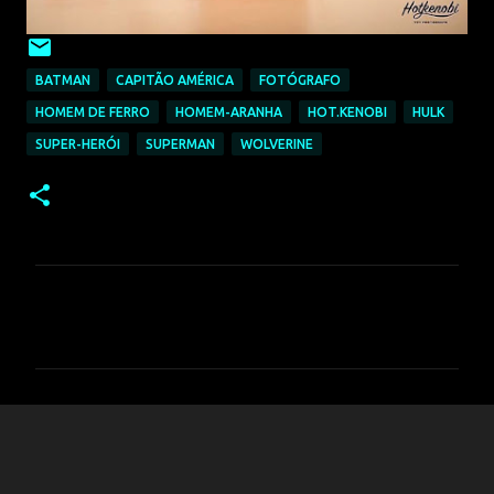
BATMAN
CAPITÃO AMÉRICA
FOTÓGRAFO
HOMEM DE FERRO
HOMEM-ARANHA
HOT.KENOBI
HULK
SUPER-HERÓI
SUPERMAN
WOLVERINE
C
o
m
e
n
t
á