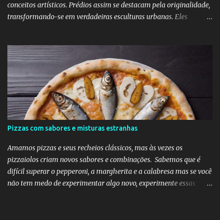
conceitos artísticos. Prédios assim se destacam pela originalidade,
transformando-se em verdadeiras esculturas urbanas. Eles
despertam curiosidade e emoção, além de dialogarem com o
entorno de maneira inovadora. Muitos desafiam as leis da
simetria e da gravidade, propondo novas experiências espaciais.
Essa abordagem valoriza a imaginação como elemento essencial
do projeto arquitetônico.
Pizzas com sabores e misturas estranhas
Amamos pizzas e seus recheios clássicos, mas às vezes os
pizzaiolos criam novos sabores e combinações. Sabemos que é
difícil superar o pepperoni, a margherita e a calabresa mas se você
não tem medo de experimentar algo novo, experimente essas
divertidas ideias e combinações de sabores abaixo na sua próxima
noite da pizza.