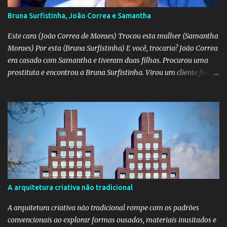
Bruna Surfistinha, João Correa e Samantha
Este cara (João Correa de Moraes) Trocou esta mulher (Samantha
Moraes) Por esta (Bruna Surfistinha) E você, trocaria? João Correa
era casado com Samantha e tiveram duas filhas. Procurou uma
prostituta e encontrou a Bruna Surfistinha. Virou um cliente fiel.
Mas continuou com Samatha até que esta descobriu a traição e
separou-se dele. Hoje ele é marido da Bruna. Samantha escreveu o
livro "Depois do escorpião" contando o trauma e a superação do
casamento desfeito. Pela "estampa" das duas, a Samantha é muito
mais bonita. Mas acho que a Bruna trepa melhor. No livro "O doce
veneno do escorpião" ela diz que faz "oral, anal e vaginal"
conhecido pelos da minha geração como "barba, cabelo e bigode".
Talvez a Samantha não faça tudo isso. Talvez ele tenha apenas
apaixonado-se pela Bruna e paixão não se importa com a beleza;
A arquitetura criativa não tradicional
"quem ama o feio, bonito lhe parece", diz o ditado. Mas ainda sou
muito mais a Samantha.
A arquitetura criativa não tradicional rompe com os padrões
convencionais ao explorar formas ousadas, materiais inusitados e