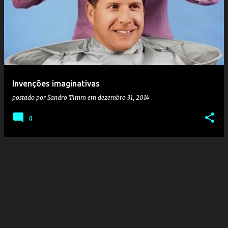
o
s
t
a
g
e
Invenções imaginativas
n
postado por
Sandro Timm
em
dezembro 31, 2014
s
0