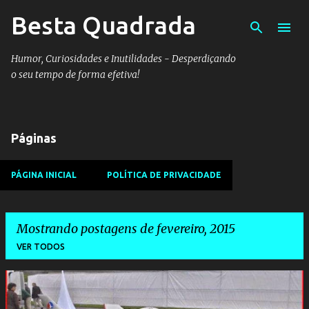
Besta Quadrada
Pular para o conteúdo principal
Humor, Curiosidades e Inutilidades - Desperdiçando
o seu tempo de forma efetiva!
Páginas
PÁGINA INICIAL
POLÍTICA DE PRIVACIDADE
Mostrando postagens de fevereiro, 2015
VER TODOS
P