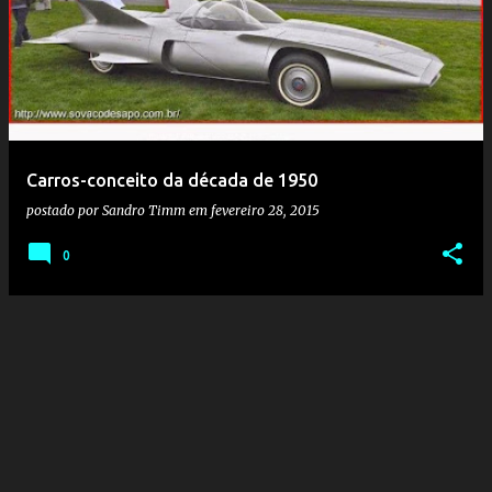
o
s
t
a
g
e
Carros-conceito da década de 1950
n
postado por
Sandro Timm
em
fevereiro 28, 2015
s
0