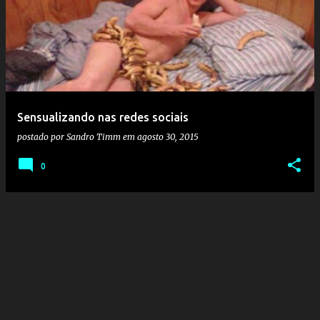
o
s
t
a
g
e
Sensualizando nas redes sociais
n
postado por
Sandro Timm
em
agosto 30, 2015
s
0