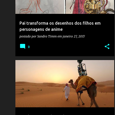
Pai transforma os desenhos dos filhos em
personagens de anime
postado por
Sandro Timm
em
janeiro 27, 2017
0
AVIÕES
BARALHO
CAMELO
FOTOS
+
1