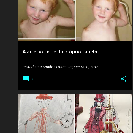
o
s
t
a
g
e
A arte no corte do próprio cabelo
n
s
postado por
Sandro Timm
em
janeiro 31, 2017
0
ARTISTA
DESENHO
+
2