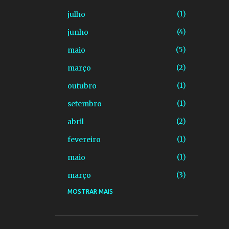
1
julho
4
junho
5
maio
2
março
1
outubro
1
setembro
2
abril
1
fevereiro
1
maio
3
março
MOSTRAR MAIS
1
fevereiro
4
dezembro
4