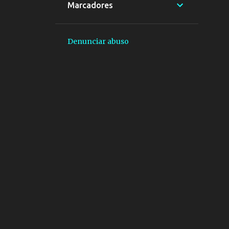
novembro
Marcadores
1
outubro
2
setembro
Denunciar abuso
1
agosto
1
junho
1
maio
3
abril
6
março
3
fevereiro
4
janeiro
3
dezembro
3
novembro
7
outubro