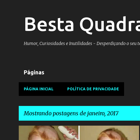
Besta Quadr
Humor, Curiosidades e Inutilidades - Desperdiçando o seu 
Páginas
PÁGINA INICIAL
POLÍTICA DE PRIVACIDADE
Mostrando postagens de janeiro, 2017
P
CABELO
CORTE DE CABELO
CRIANÇA
FILHOS