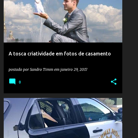
TOSCO
+
A tosca criatividade em fotos de casamento
postado por
Sandro Timm
em
janeiro 29, 2017
0
BOLA
CÃO
DJ
MOTOS
PELICANO
POLÍCIA
SABRE DE LUZ
SKATE
+