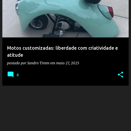
o
s
t
a
g
e
Motos customizadas: liberdade com criatividade e
n
atitude
s
postado por
Sandro Timm
em
maio 27, 2025
0