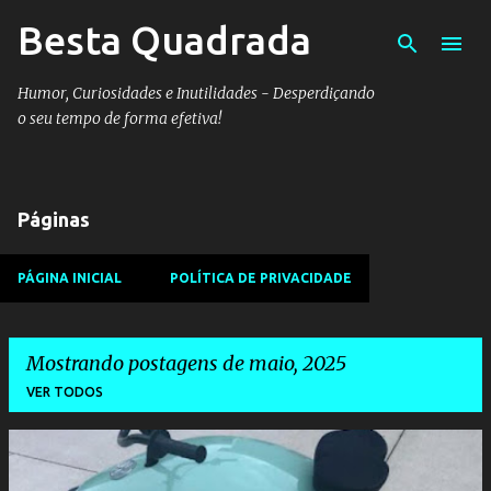
Besta Quadrada
Pular para o conteúdo principal
Humor, Curiosidades e Inutilidades - Desperdiçando
o seu tempo de forma efetiva!
Páginas
PÁGINA INICIAL
POLÍTICA DE PRIVACIDADE
Mostrando postagens de maio, 2025
VER TODOS
P