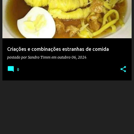
o
s
t
a
g
e
Criações e combinações estranhas de comida
n
postado por
Sandro Timm
em
outubro 06, 2024
s
0